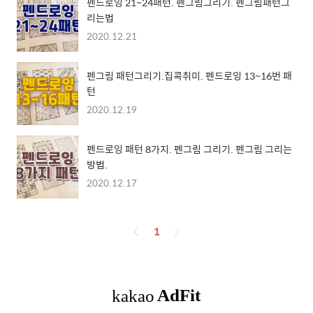
펜드로잉 21~24패턴. 펜그림그리기. 펜그림패턴그
리는법
2020.12.21
펜그림 패턴그리기.집콕취미. 펜드로잉 13~16번 패
턴
2020.12.19
펜드로잉 패턴 8가지. 펜그림 그리기. 펜그림 그리는
방법.
2020.12.17
페
1
이
징