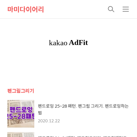
마미다이어리
검
메
색
뉴
펜그림그리기
펜드로잉 25~28 패턴. 펜그림 그리기. 펜드로잉하는
법
2020.12.22