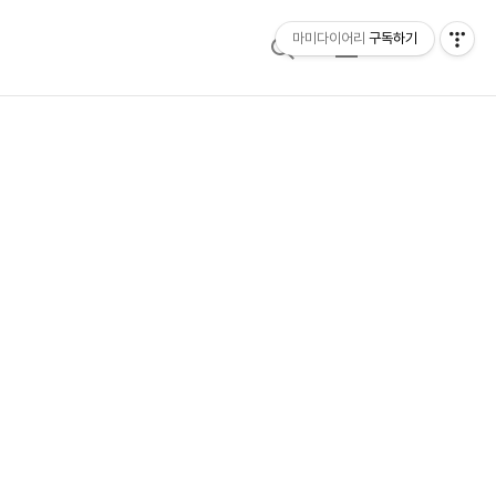
마미다이어리
구독하기
검
메
색
뉴