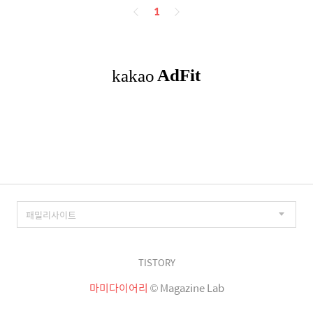
페
1
이
징
TISTORY
마미다이어리
© Magazine Lab