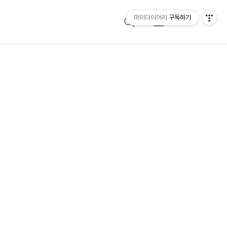
마미다이어리
구독하기
검
메
색
뉴