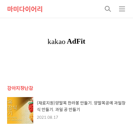
마미다이어리
검
메
색
뉴
강아지장난감
(재료지원)양말목 한라봉 만들기. 양말목공예 과일장
식 만들기. 과일 공 만들기
2021.08.17