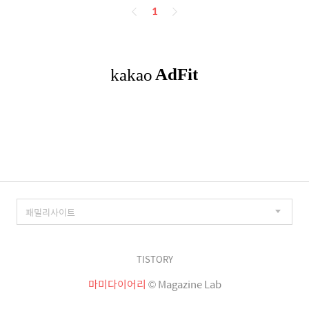
페
1
이
징
TISTORY
마미다이어리
© Magazine Lab