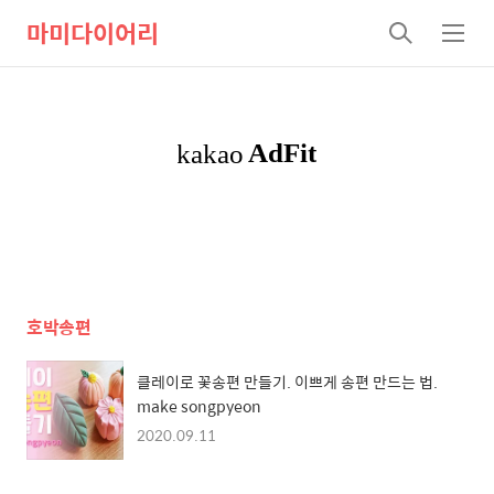
마미다이어리
검
메
색
뉴
호박송편
클레이로 꽃송편 만들기. 이쁘게 송편 만드는 법.
make songpyeon
2020.09.11