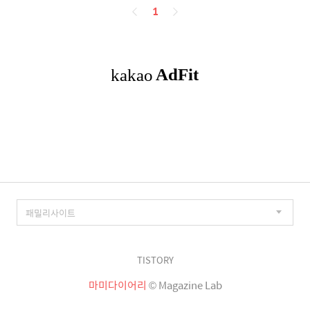
페
1
이
징
TISTORY
마미다이어리
© Magazine Lab