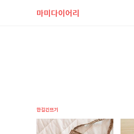
마미다이어리
한길긴뜨기