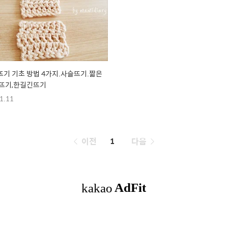
기 기초 방법 4가지.사슬뜨기.짧은
긴뜨기,한길긴뜨기
1.11
페
이전
1
다음
이
징