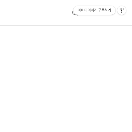
마미다이어리
구독하기
검
메
색
뉴