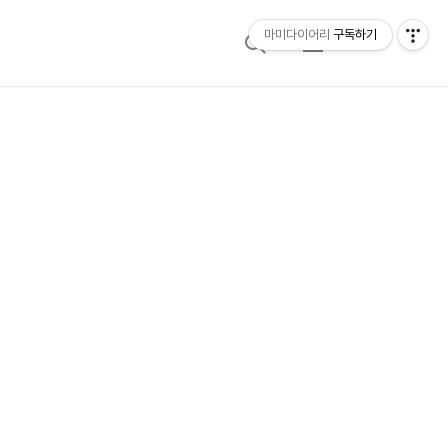
마미다이어리
구독하기
검
메
색
뉴