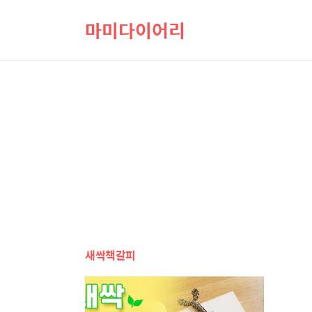
마미다이어리
새싹책갈피