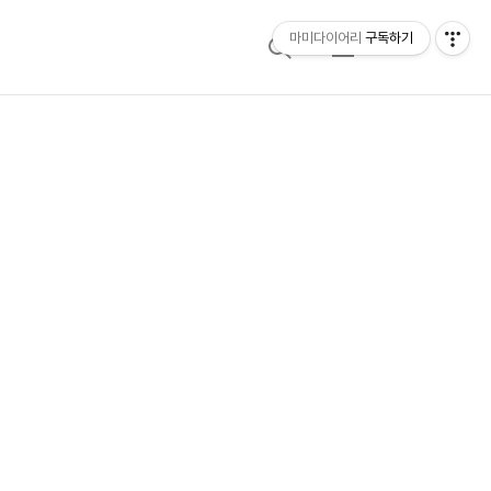
마미다이어리
구독하기
검
메
색
뉴