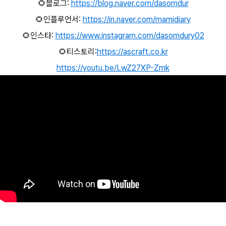
🌻블로그:
https://blog.naver.com/dasomdur
🌻인플루언서:
https://in.naver.com/mamidiary
🌻인스타:
https://www.instagram.com/dasomdury02
🌻티스토리:
https://ascraft.co.kr
https://youtu.be/LwZ27XP-Zmk