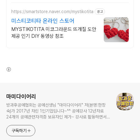
https://smartstore.naver.com/mystikotita
광고
미스티코티타 온라인 스토어
MYSTIKOTITA 미코그라운드 뜨개질 도안
제공 인기 DIY 동영상 참조
(새창열림)
로그 정보
마미다이어리
방과후공예협회는 공예선생님 "마미다이어리" 저(본명:한창
숙)가 2017년 차린 1인기업입니다~^^ 공예강사 12년차로
24개의 공예관련자격증 보유자인 제가~ 강사로 활동하면서
연구하고 가르쳤던 내용들을 영상으로 남겨보았습니다. 저는
평생교육 시대에 어떻게 하면 잘 놀 수 있을까를 연구한답니
구독하기
다. 취미를 가진 사람이 훨씬 더 풍요로운 삶을 살 수 있다는