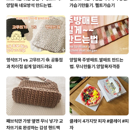
양말목 네모방석 만드는법.
가습기만들기. 펠트가습기
멍석뜨기 vs 고무뜨기 🧶 공통점
양말목 주방매트.발매트 만드는
과 차이점 쉽게 알려드려요
법. 무늬만들기.양말목자격증
패브릭얀 가방 옆면 무늬 넣기! 교
클레이 4가지맛 피자 #클레이 #피
차뜨기로 완성하는 감성 핸드백
자