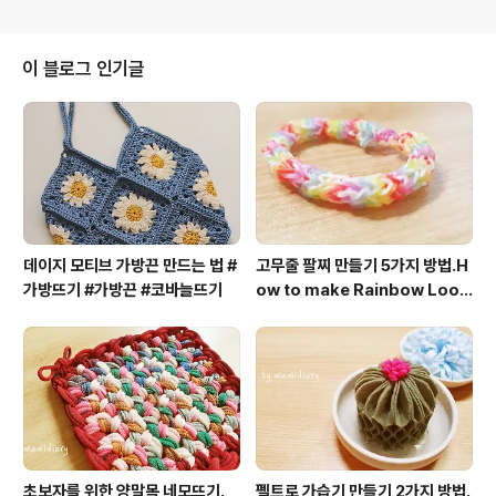
거 다들 아시죠?? 집순이 성격을 타고난 저같은 사람들이 집
에서 잘 놀 수 있는 여러가지 만들기 (공예
이 블로그 인기글
데이지 모티브 가방끈 만드는 법 #
고무줄 팔찌 만들기 5가지 방법.H
가방뜨기 #가방끈 #코바늘뜨기
ow to make Rainbow Loo
m Bracelet.룸밴드.rubber b
and.
초보자를 위한 양말목 네모뜨기.
펠트로 가습기 만들기 2가지 방법.