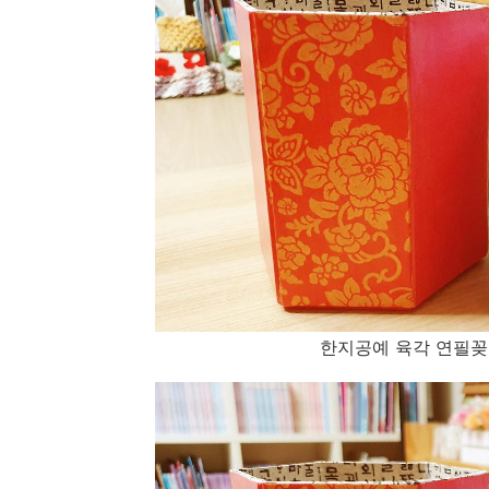
한지공예 육각 연필꽂이