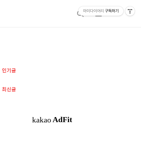
마미다이어리
구독하기
검
메
색
뉴
추
가
인기글
정
보
최신글