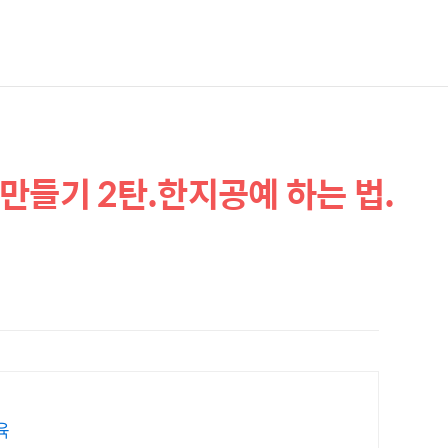
만들기 2탄.한지공예 하는 법.
육