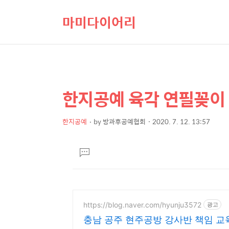
마미다이어리
한지공예 육각 연필꽂이 
상
본
문
세
제
한지공예
by
방과후공예협회
2020. 7. 12. 13:57
컨
본
목
텐
문
댓
츠
글
달
기
https://blog.naver.com/hyunju3572
광고
충남 공주 현주공방 강사반 책임 교