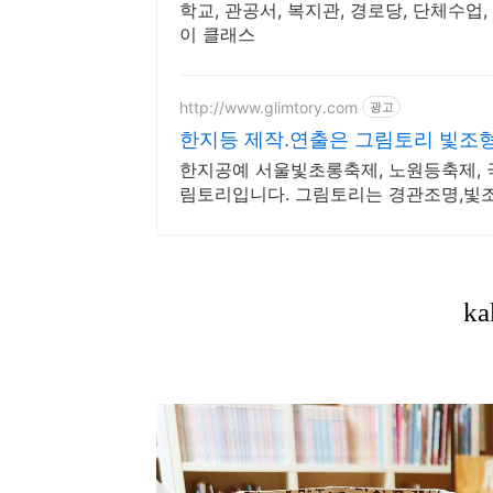
학교, 관공서, 복지관, 경로당, 단체수업
이 클래스
http://www.glimtory.com
광고
한지등 제작.연출은 그림토리 빛조형
한지공예 서울빛초롱축제, 노원등축제,
림토리입니다. 그림토리는 경관조명,빛조
업입니다.