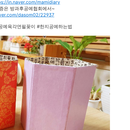
ps://in.naver.com/mamidiary
증은 방과후공예협회에서~
naver.com/dasom02/22937
공예육각연필꽂이 #한지공예하는법