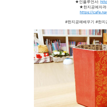
★인플루언서:
htt
★한지공예자격
https://cafe.
#한지공예배우기 #한지