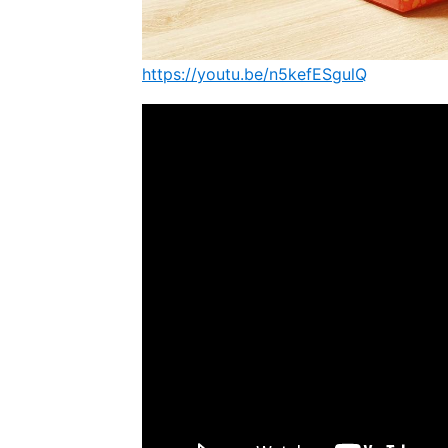
https://youtu.be/n5kefESgulQ