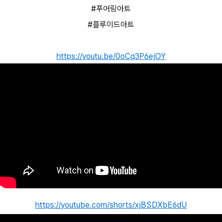
#푸어링아트
#플루이드아트
https://youtu.be/0oCq3P6ejOY
https://youtube.com/shorts/xjBSDXbE6dU