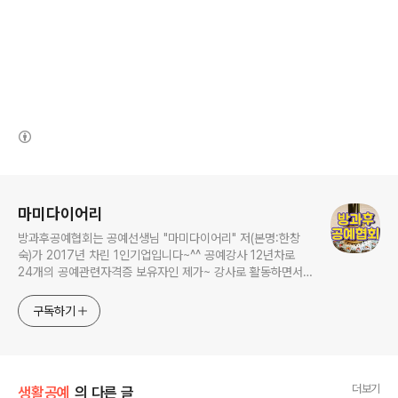
(새창열림)
로그 정보
마미다이어리
방과후공예협회는 공예선생님 "마미다이어리" 저(본명:한창
숙)가 2017년 차린 1인기업입니다~^^ 공예강사 12년차로
24개의 공예관련자격증 보유자인 제가~ 강사로 활동하면서
연구하고 가르쳤던 내용들을 영상으로 남겨보았습니다. 저는
평생교육 시대에 어떻게 하면 잘 놀 수 있을까를 연구한답니
구독하기
다. 취미를 가진 사람이 훨씬 더 풍요로운 삶을 살 수 있다는
거 다들 아시죠?? 집순이 성격을 타고난 저같은 사람들이 집
에서 잘 놀 수 있는 여러가지 만들기 (공예
더보기
생활공예
의 다른 글