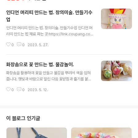
인디언 머리띠 만드는 법. 창의미술. 만들기수
업
글 내용
인디언 머리띠 만드는 법. 창의미술. 만들기수업 인디언 머
리띠 만드는 법 재료 파는 곳:https://link.coupang.co
m/a/Zmz3g "이 포스팅은 쿠팡 파트너스 활동의 일환으
0
0
2023. 5. 27.
로, 이에 따른 일정액의 수수료를 제공받습니다." "심화학
습반" 유료 회원으로 가입하여 혜택을 누려보세요. http
s://www.youtube.com/channel/UCKqR50wCkZG
화장솜으로 꽃 만드는 법. 물감놀이.
PrIGUrO1DZdQ/join 🌻채널구독은? https://www.yo
글 내용
utube.com/@howtomake1004 🌻네이버까페: http
화장솜을 활용하여 꽃을 만들고 물감을 뿌려서 색을 입혀
s://cafe.naver.com/dasom02 🌻블로그: https://bl
줍니다. 햇빛과 바람으로 말린 다음 꽃받침과 줄기를 붙여
og.naver.com/dasomdur 🌻인플루언서: https://in.n
서 포장하는 방법을 알려드립니다. "심화학습반" 유료 회원
aver.com/mamidiary 🌻인스타: ht..
0
0
2023. 5. 12.
으로 가입하여 혜택을 누려보세요. https://www.youtub
e.com/channel/UCKqR50wCkZGPrIGUrO1DZd
Q/join 🌻채널구독은? https://www.youtube.com/@
howtomake1004 🌻네이버까페: https://cafe.naver.
com/dasom02 🌻블로그: https://blog.naver.com/
이 블로그 인기글
dasomdur 🌻인플루언서: https://in.naver.com/ma
midiary 🌻인스타: https://www.instagram.com/da
somdury02 🌻티스토리:https://asc..