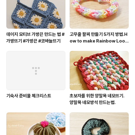
데이지 모티브 가방끈 만드는 법 #
고무줄 팔찌 만들기 5가지 방법.H
가방뜨기 #가방끈 #코바늘뜨기
ow to make Rainbow Loo
m Bracelet.룸밴드.rubber b
and.
기숙사 준비물 체크리스트
초보자를 위한 양말목 네모뜨기.
양말목 네모방석 만드는법.