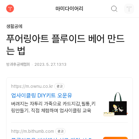
검색하기
마미다이어리
티스토리
생활공예
푸어링아트 플루이드 베어 만드
는 법
방과후공예협회
2023. 5. 27. 13:13
https://m.ownu.co.kr
광고
업사이클링 DIY키트 오운유
버려지는 자투리 가죽으로 카드지갑,필통,키
링만들기. 직접 체험하며 업사이클링 교육
http://m.bithumb.com
광고