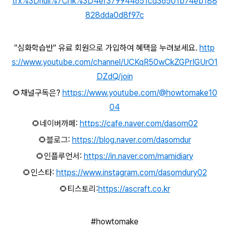
trx%3Dnull%7Chk%3D4ef379944651cd36501b74eb188
828dda0d8f97c
"심화학습반" 유료 회원으로 가입하여 혜택을 누려보세요.
http
s://www.youtube.com/channel/UCKqR50wCkZGPrIGUrO1
DZdQ/join
🌻채널구독은?
https://www.youtube.com/@howtomake10
04
🌻네이버까페:
https://cafe.naver.com/dasom02
🌻블로그:
https://blog.naver.com/dasomdur
🌻인플루언서:
https://in.naver.com/mamidiary
🌻인스타:
https://www.instagram.com/dasomdury02
🌻티스토리:
https://ascraft.co.kr
#howtomake