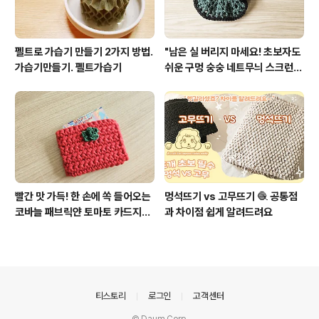
펠트로 가습기 만들기 2가지 방법.
"남은 실 버리지 마세요! 초보자도
가습기만들기. 펠트가습기
쉬운 구멍 숭숭 네트무늬 스크런치
뜨개"
빨간 맛 가득! 한 손에 쏙 들어오는
멍석뜨기 vs 고무뜨기 🧶 공통점
코바늘 패브릭얀 토마토 카드지갑
과 차이점 쉽게 알려드려요
만들기
의안내
티스토리
로그인
고객센터