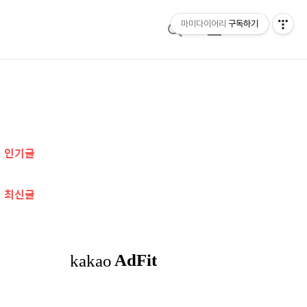
마미다이어리
구독하기
검
메
색
뉴
추
가
인기글
정
보
최신글