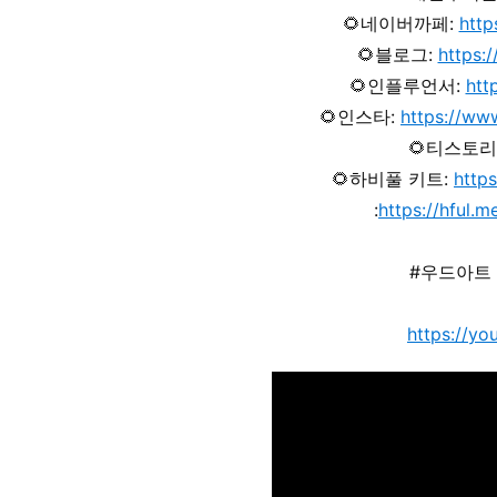
🌻네이버까페:
http
🌻블로그:
https:
🌻인플루언서:
htt
🌻인스타:
https://ww
🌻티스토리
🌻하비풀 키트:
https
:
https://hful.
#우드아트
https://y