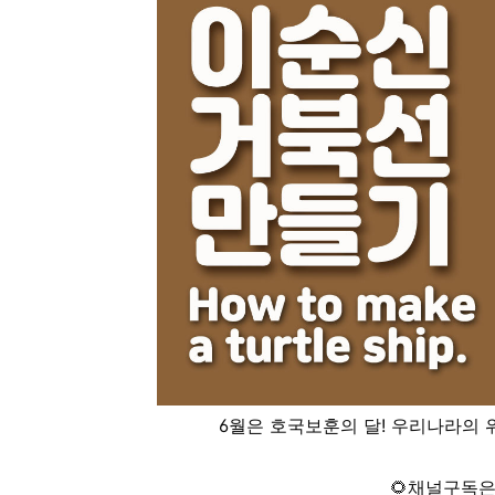
6월은 호국보훈의 달! 우리나라의 
🌻채널구독은