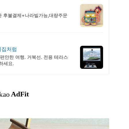
관 후불결제+나라빌가능,대량주문
리집처럼
편안한 여행. 거북선. 전용 테라스
하세요.