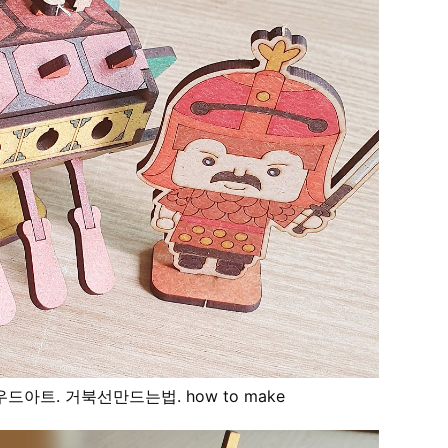
드아트. 거북선만드는법. how to make