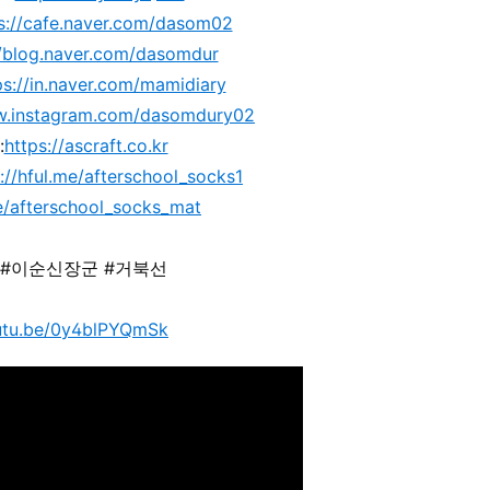
s://cafe.naver.com/dasom02
//blog.naver.com/dasomdur
ps://in.naver.com/mamidiary
w.instagram.com/dasomdury02
:
https://ascraft.co.kr
://hful.me/afterschool_socks1
me/afterschool_socks_mat
#이순신장군
#거북선
outu.be/0y4blPYQmSk