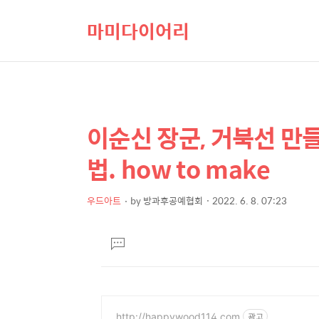
마미다이어리
이순신 장군, 거북선 만
상
본
문
세
법. how to make
제
컨
목
텐
우드아트
by
방과후공예협회
2022. 6. 8. 07:23
본
츠
문
댓
글
달
기
http://happywood114.com
광고