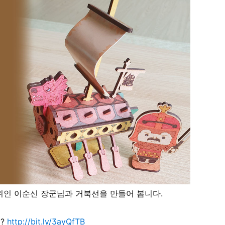
위인 이순신 장군님과 거북선을 만들어 봅니다.
?
http://bit.ly/3ayQfTB