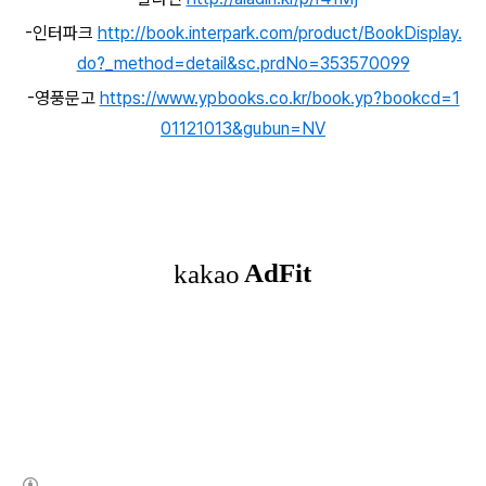
-인터파크
http://book.interpark.com/product/BookDisplay.
do?_method=detail&sc.prdNo=353570099
-영풍문고
https://www.ypbooks.co.kr/book.yp?bookcd=1
01121013&gubun=NV
(새창열림)