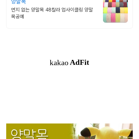
양말목
먼지 없는 양말목 48칼라 업사이클링 양말
목공예