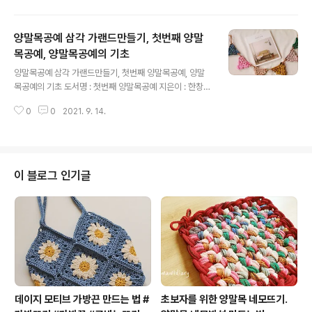
간되었습니다. 집콕취미로 딱!인 양말목을 책을 통해서 배
워보세요~~ 기본기를 탄탄하게 잡아드리겠습니다. 이 책
양말목공예 삼각 가랜드만들기, 첫번째 양말
이 궁금하시다면 아래의 링크에서 할인된 가격에 만나 보
실 수 있습니다. ----------------------------------
목공예, 양말목공예의 기초
글 내용
- 도서명:첫번째 양말목공예 지은이:한창숙(방과후공예협
양말목공예 삼각 가랜드만들기, 첫번째 양말목공예, 양말
회) 출판사:책밥 -예스24 http://www.yes24.com/Pro
목공예의 기초 도서명 : 첫번째 양말목공예 지은이 : 한창숙
duct/Goods/103401926?OzSrank=1 -교보문고 ht
(방과후공예협회) 출판사 : 책밥 ​ -예스24 http://www.y
tp://kyobo.link/pt0a -알라딘 http://..
0
0
2021. 9. 14.
es24.com/Product/Goods/103401926 ​ -교보문고
http://www.kyobobook.co.kr/product/detailVie
wKor.laf?mallGb=KOR&ejkGb=KOR&linkClass=
&barcode=9791190641623 -알라딘 https://www.
aladin.co.kr/shop/wproduct.aspx?ISBN=K51273
이 블로그 인기글
4888&start=pnaver_02 ​ -인터파크 http://book.int
erpark.com/product/BookDisplay.do?_method
=d..
데이지 모티브 가방끈 만드는 법 #
초보자를 위한 양말목 네모뜨기.