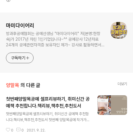
로그 정보
마미다이어리
방과후공예협회는 공예선생님 "마미다이어리" 저(본명:한창
숙)가 2017년 차린 1인기업입니다~^^ 공예강사 12년차로
24개의 공예관련자격증 보유자인 제가~ 강사로 활동하면서
연구하고 가르쳤던 내용들을 영상으로 남겨보았습니다. 저는
평생교육 시대에 어떻게 하면 잘 놀 수 있을까를 연구한답니
구독하기
다. 취미를 가진 사람이 훨씬 더 풍요로운 삶을 살 수 있다는
거 다들 아시죠?? 집순이 성격을 타고난 저같은 사람들이 집
에서 잘 놀 수 있는 여러가지 만들기 (공예
더보기
양말목
의 다른 글
첫번째양말목공예 셀프리뷰하기, 취미신간 공
예책 추천합니다.책리뷰,책추천,추천도서
글 내용
첫번째양말목공예 셀프리뷰하기, 취미신간 공예책 추천합
니다.책리뷰,책추천,추천도서 첫번째 양말목공예 작가가
직접 소개합니다. 환경을 보호하는 제로웨이스트 업사이클
0
0
2021. 9. 22.
링 공예~ 바로바로~~~ 양말목공예입니다. 이번에 책이 출