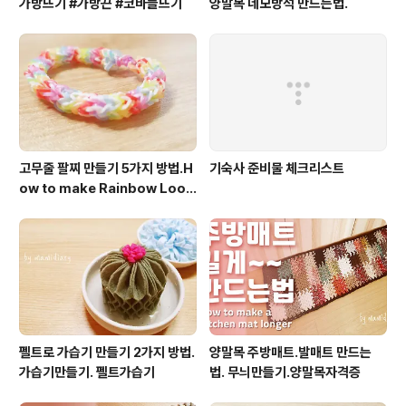
가방뜨기 #가방끈 #코바늘뜨기
양말목 네모방석 만드는법.
고무줄 팔찌 만들기 5가지 방법.H
기숙사 준비물 체크리스트
ow to make Rainbow Loo
m Bracelet.룸밴드.rubber b
and.
펠트로 가습기 만들기 2가지 방법.
양말목 주방매트.발매트 만드는
가습기만들기. 펠트가습기
법. 무늬만들기.양말목자격증