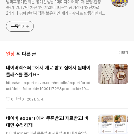
방과후공예협회는 공예선생님 "마미다이어리" 저(본명:한창
숙)가 2017년 차린 1인기업입니다~^^ 공예강사 12년차로
24개의 공예관련자격증 보유자인 제가~ 강사로 활동하면서
연구하고 가르쳤던 내용들을 영상으로 남겨보았습니다. 저는
평생교육 시대에 어떻게 하면 잘 놀 수 있을까를 연구한답니
구독하기
다. 취미를 가진 사람이 훨씬 더 풍요로운 삶을 살 수 있다는
거 다들 아시죠?? 집순이 성격을 타고난 저같은 사람들이 집
에서 잘 놀 수 있는 여러가지 만들기 (공예
더보기
일상
의 다른 글
네이버엑스퍼트에서 재료 받고 집에서 원데이
클래스를 즐겨요~
글 내용
https://m.expert.naver.com/mobile/expert/prod
uct/detail?storeId=100011729&productId=1000
36200 다이아 마크라메 벽걸이 만들기 ★DIY재료포함
0
0
2021. 5. 4.
★ : 네이버 eXpert 엑스퍼트: 입문자 대상으로 마크라메
평매듭,감아매기매 배우실 분을 위한 클래스 입니다. m.ex
pert.naver.com https://m.expert.naver.com/mob
네이버 expert 에서 쿠폰받고! 재료받고! 비
ile/expert/product/detail?storeId=100011729&
productId=100036202 허니 마크라메 벽걸이 만들기
대면 수업하자!
글 내용
★DIY재료포함★ : 네이버 eXpert 엑스퍼트: 입문자 대
네이버 expert 에서 쿠폰받고! 재료받고! 비대면 수업하