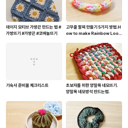
데이지 모티브 가방끈 만드는 법 #
고무줄 팔찌 만들기 5가지 방법.H
가방뜨기 #가방끈 #코바늘뜨기
ow to make Rainbow Loo
m Bracelet.룸밴드.rubber b
and.
기숙사 준비물 체크리스트
초보자를 위한 양말목 네모뜨기.
양말목 네모방석 만드는법.