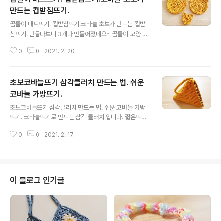
만드는 컵받침뜨기.
글 내용
곰돌이 매트뜨기. 컵받침뜨기.코바늘 초보가 만드는 컵받
침뜨기. 만들다보니 3개나 만들어졌네요~ 곰돌이 모양 컵
받침인데요~ 제일 작은 거는 링을 달아서 키링으로 사용해
0
0
2021. 2. 20.
도 이쁠것 같네요.. 아빠곰은 한길긴뜨기를 이용했구요 엄
마곰은 긴뜨기,아기곰은 짧은뜨기입니다. 만드는 방법은
거의 동일해서 한길긴뜨기로 만든 제일 큰 컵받침만 영상
초보코바늘뜨기 삼각클러치 만드는 법. 쉬운
에 담았습니다. ★재료: 브릿지(1볼에 여러개 만들 수 있어
요)/5mm코바늘/돗바늘 ★브릿지실?https://coupa.n
코바늘 가방뜨기.
글 내용
g/bRIfIi “파트너스 활동을 통해 일정액의 수수료를 제공
초보코바늘뜨기 삼각클러치 만드는 법. 쉬운 코바늘 가방
받을 수 있음" ★손뜨개 모든영상을 보시려면은? http://b
뜨기. 코바늘뜨기로 만드는 삼각 클러치 입니다. 짧은뜨기
it.ly/2MJus3R ★채널구독은? http://bit.ly/3ayQfTB
만 계~~~~속 하면 되는 거라 초보자들도 충분히 하실 수
★네이버까페: https://cafe.naver.com/das..
0
0
2021. 2. 17.
있습니다. 용기내서 도전해보세요~ 브릿지라는 실을 사용
했는데요~ 초보자들은 이런 패브릭얀 소재의 실을 사용하
면 하시기가 수월하시답니다. 코바늘은 6mm사용했어요~
★브릿지실?https://coupa.ng/bRIfIi “파트너스 활동을
통해 일정액의 수수료를 제공받을 수 있음" ★가방끈 새우
이 블로그 인기글
뜨기 하는 법? https://youtu.be/Vowoud947gc ★손
뜨개 모든영상을 보시려면은? http://bit.ly/2MJus3R 손
뜨개/ knit 코바늘을 이용하여 다양한 실을 짜는 것을 코바
늘뜨기라고 합니다. 코바늘 종류에는 대나무 ·뿔 ·금..