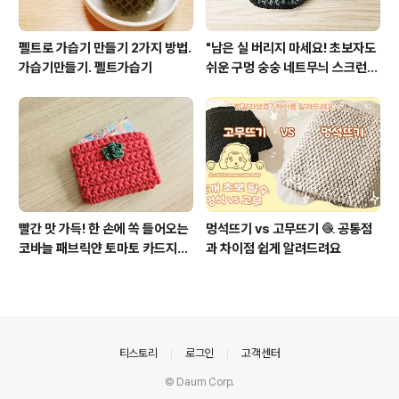
펠트로 가습기 만들기 2가지 방법.
"남은 실 버리지 마세요! 초보자도
가습기만들기. 펠트가습기
쉬운 구멍 숭숭 네트무늬 스크런치
뜨개"
빨간 맛 가득! 한 손에 쏙 들어오는
멍석뜨기 vs 고무뜨기 🧶 공통점
코바늘 패브릭얀 토마토 카드지갑
과 차이점 쉽게 알려드려요
만들기
의안내
티스토리
로그인
고객센터
© Daum Corp.