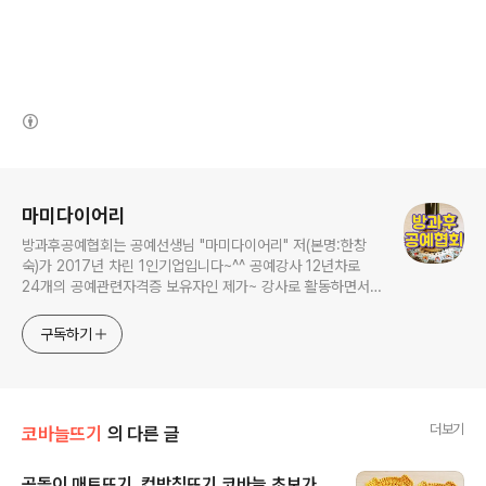
(새창열림)
로그 정보
마미다이어리
방과후공예협회는 공예선생님 "마미다이어리" 저(본명:한창
숙)가 2017년 차린 1인기업입니다~^^ 공예강사 12년차로
24개의 공예관련자격증 보유자인 제가~ 강사로 활동하면서
연구하고 가르쳤던 내용들을 영상으로 남겨보았습니다. 저는
평생교육 시대에 어떻게 하면 잘 놀 수 있을까를 연구한답니
구독하기
다. 취미를 가진 사람이 훨씬 더 풍요로운 삶을 살 수 있다는
거 다들 아시죠?? 집순이 성격을 타고난 저같은 사람들이 집
에서 잘 놀 수 있는 여러가지 만들기 (공예
더보기
코바늘뜨기
의 다른 글
곰돌이 매트뜨기. 컵받침뜨기.코바늘 초보가