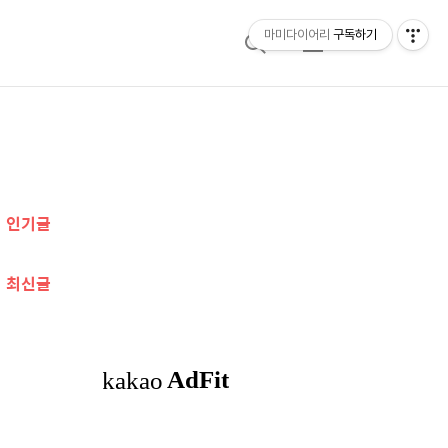
마미다이어리
구독하기
검
메
색
뉴
추
가
인기글
정
보
최신글