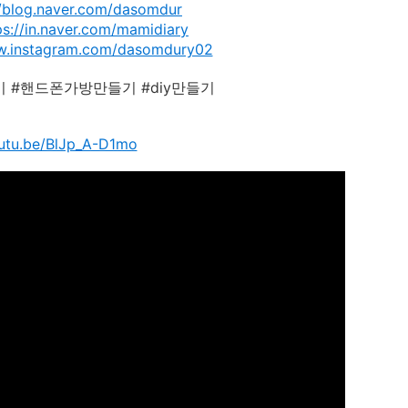
//blog.naver.com/dasomdur
ps://in.naver.com/mamidiary
w.instagram.com/dasomdury02
 #핸드폰가방만들기 #diy만들기
outu.be/BlJp_A-D1mo