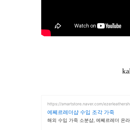
https://smartstore.naver.com/ezerleathers
에쩨르레더샵 수입 조각 가죽
해외 수입 가죽 소분샵, 에쩨르레더 온