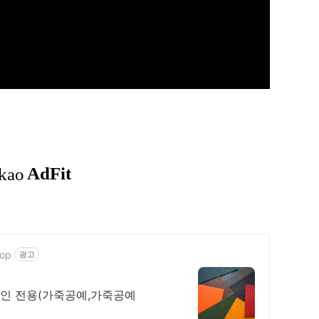
hop
광고
라인 전용(가죽공예,가죽공예