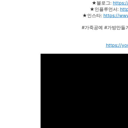
★블로그:
https:
★인플루언서:
htt
★인스타:
https://ww
#가죽공예 #가방만들기
https://y