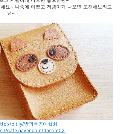
쁘고 저렴하게 나오면 좋으련만~
있네요~ 나중에 이쁘고 저렴이가 나오면 도전해보려고
요~
http://bit.ly/방과후공예협회
ps://cafe.naver.com/dasom02