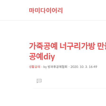
마미다이어리
가죽공예 너구리가방 만
상
본
문
세
공예diy
제
컨
목
텐
생활공예
by
방과후공예협회
2020. 10. 3. 16:49
본
츠
문
댓
글
달
기