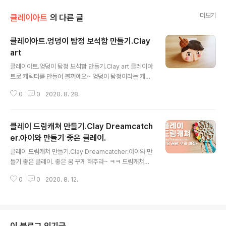
더보기
클레이아트
의 다른 글
클레이아트.엉덩이 탐정 보석함 만들기.Clay
art
글 내용
클레이아트.엉덩이 탐정 보석함 만들기.Clay art 클레이아
트로 캐릭터를 만들어 볼꺼예요~ 엉덩이 탐정이라는 캐릭
터인데요~ 얼굴이 엉덩이 모양을 닮았답니다~ ㅎㅎ 아이
0
0
2020. 8. 28.
들은 똥,빵구~~ 이런 단어만 나오면 꺄르르 ㅋㅋ 너무 웃
기죠 그래서 인기가 있나~~ 싶기도 하고 저는 캐릭터는 좀
자신이 없긴 한데~~ 그래도 닮지 않았나요?? ㅎㅎㅎ 만드
클레이 드림캐쳐 만들기.Clay Dreamcatch
는 법은 쉬우니까요~ 집콕하시면서 아이들과 함께 만들어
보세요~ ★채널구독은? http://bit.ly/방과후공예협회 ★
er.아이와 만들기 좋은 클레이.
글 내용
클레이아트 모든 영상은? http://bit.ly/클레이아트 ★네이
클레이 드림캐쳐 만들기.Clay Dreamcatcher.아이와 만
버까페: https://cafe.naver.com/dasom02 ★블로그:
들기 좋은 클레이. 좋은 꿈 꾸게 해주라~ ㅋㅋ 드림캐쳐입
https://blog.naver.com/dasomdur ★인플루언서: h
니다.~ 아이들도 쉽게 만들 수 있는 클레이로 준비해 보았
ttps://in.naver.com/..
0
0
2020. 8. 12.
습니다. 스티커 요런거 붙이는 거 너~~~ 무 좋아하거든요
~~ 반짝반짝 스티커도 붙여주고 클레이로 쉽게 장미 만드
는 법도 배워봅시다. 쉽고 간단하게 아이들과 함께 여름 방
학숙제 만들어 보세요~ ★채널구독은? http://bit.ly/방과
후공예협회 ★클레이아트 모든 영상은? http://bit.ly/클레