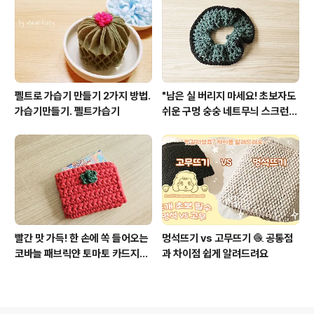
펠트로 가습기 만들기 2가지 방법.
"남은 실 버리지 마세요! 초보자도
가습기만들기. 펠트가습기
쉬운 구멍 숭숭 네트무늬 스크런치
뜨개"
빨간 맛 가득! 한 손에 쏙 들어오는
멍석뜨기 vs 고무뜨기 🧶 공통점
코바늘 패브릭얀 토마토 카드지갑
과 차이점 쉽게 알려드려요
만들기