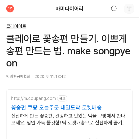
검색하기
마미다이어리
티스토리
클레이아트
클레이로 꽃송편 만들기. 이쁘게
송편 만드는 법. make songpye
on
방과후공예협회
2020. 9. 11. 13:42
http://m.coupang.com
광고
꽃송편 쿠팡 오늘주문 내일도착 로켓배송
신선하게 만든 꽃송편, 건강하고 맛있는 떡을 쿠팡에서 만나
보세요. 입안 가득 쫄깃함! 떡 로켓배송으로 신선하게 즐겨보
세요.