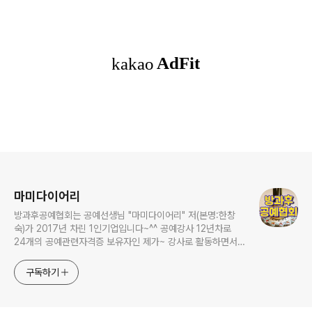
로그 정보
마미다이어리
방과후공예협회는 공예선생님 "마미다이어리" 저(본명:한창
숙)가 2017년 차린 1인기업입니다~^^ 공예강사 12년차로
24개의 공예관련자격증 보유자인 제가~ 강사로 활동하면서
연구하고 가르쳤던 내용들을 영상으로 남겨보았습니다. 저는
평생교육 시대에 어떻게 하면 잘 놀 수 있을까를 연구한답니
구독하기
다. 취미를 가진 사람이 훨씬 더 풍요로운 삶을 살 수 있다는
거 다들 아시죠?? 집순이 성격을 타고난 저같은 사람들이 집
에서 잘 놀 수 있는 여러가지 만들기 (공예