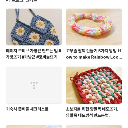
이 블로그 인기글
이아트 ★네이버까페: https://cafe.naver.com/daso
m02 ★블로그: https://blog.naver.com/dasomdur
★인플루언서: https://in.naver.com/mamidiary ★인
스타: htt..
데이지 모티브 가방끈 만드는 법 #
고무줄 팔찌 만들기 5가지 방법.H
가방뜨기 #가방끈 #코바늘뜨기
ow to make Rainbow Loo
m Bracelet.룸밴드.rubber b
and.
기숙사 준비물 체크리스트
초보자를 위한 양말목 네모뜨기.
양말목 네모방석 만드는법.